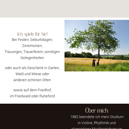
Ich spiele für Sie!
Bei Festen, Geburtstagen,
Zeremonien,
Trauungen, Trauerfeiern, sonstigen
Gelegenheiten
oder auch als Geschenk in Garten,
Wald und Wiese oder
anderen schönen Orten
sowie auf dem Friedhof,
im Friedwald oder Ruheforst
Über mich
1982 beendete ich mein Studium
in Violine, Rhythmik und
elementarer Musikerziehung an